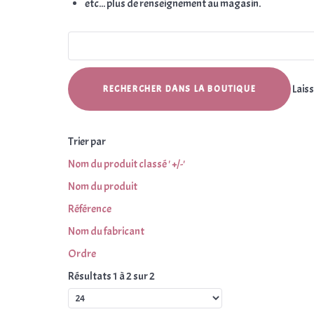
etc... plus de renseignement au magasin.
Laiss
Trier par
Nom du produit classé ' +/-'
Nom du produit
Référence
Nom du fabricant
Ordre
Résultats 1 à 2 sur 2